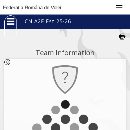
Togg
Federația Română de Volei
navig
CN A2F Est 25-26
Team Information