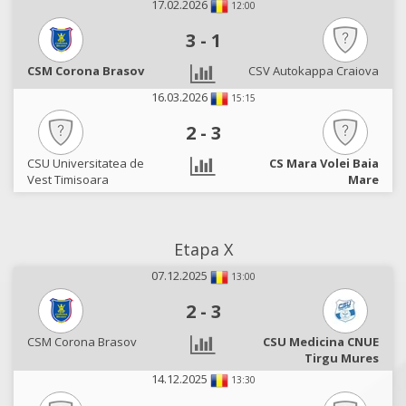
17.02.2026
12:00
3
-
1
CSM Corona Brasov
CSV Autokappa Craiova
16.03.2026
15:15
2
-
3
CSU Universitatea de
CS Mara Volei Baia
Vest Timisoara
Mare
Etapa X
07.12.2025
13:00
2
-
3
CSM Corona Brasov
CSU Medicina CNUE
Tirgu Mures
14.12.2025
13:30