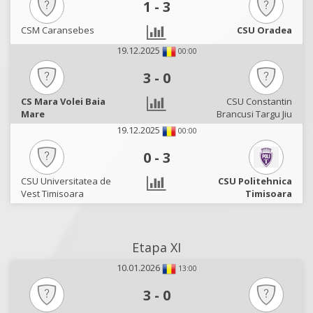
1
-
3
CSM Caransebes
CSU Oradea
19.12.2025
00:00
3
-
0
CS Mara Volei Baia
CSU Constantin
Mare
Brancusi Targu Jiu
19.12.2025
00:00
0
-
3
CSU Universitatea de
CSU Politehnica
Vest Timisoara
Timisoara
Etapa XI
10.01.2026
13:00
3
-
0