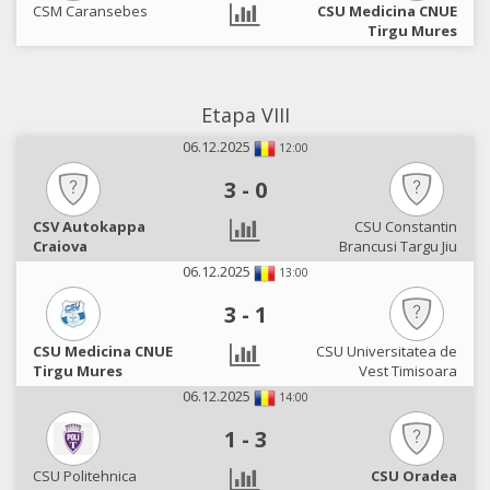
CSM Caransebes
CSU Medicina CNUE
Tirgu Mures
Etapa VIII
06.12.2025
12:00
3
-
0
CSV Autokappa
CSU Constantin
Craiova
Brancusi Targu Jiu
06.12.2025
13:00
3
-
1
CSU Medicina CNUE
CSU Universitatea de
Tirgu Mures
Vest Timisoara
06.12.2025
14:00
1
-
3
CSU Politehnica
CSU Oradea