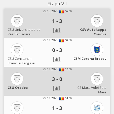
Etapa VII
29.10.2025
16:00
1
-
3
CSU Universitatea de
CSV Autokappa
Vest Timisoara
Craiova
29.11.2025
10:30
0
-
3
CSU Constantin
CSM Corona Brasov
Brancusi Targu Jiu
29.11.2025
12:00
3
-
0
CSU Oradea
CS Mara Volei Baia
Mare
29.11.2025
14:00
1
-
3