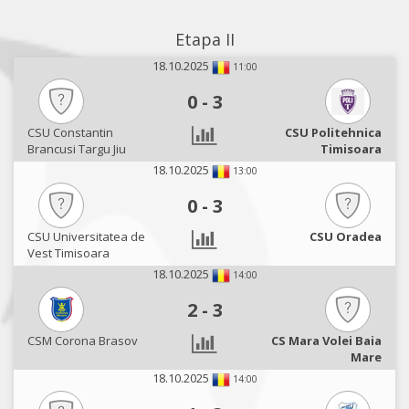
Etapa II
18.10.2025
11:00
0
-
3
CSU Constantin
CSU Politehnica
Brancusi Targu Jiu
Timisoara
18.10.2025
13:00
0
-
3
CSU Universitatea de
CSU Oradea
Vest Timisoara
18.10.2025
14:00
2
-
3
CSM Corona Brasov
CS Mara Volei Baia
Mare
18.10.2025
14:00