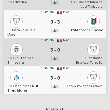
CSU Oradea
CSU Universitatea de
Vest Timisoara
10.01.2026
13:00
0
-
3
CS Mara Volei Baia
CSM Corona Brasov
Mare
10.01.2026
14:00
3
-
0
CSU Politehnica
CSU Constantin
Timisoara
Brancusi Targu Jiu
18.02.2026
18:00
3
-
0
CSU Medicina CNUE
CSV Autokappa Craiova
Tirgu Mures
Etapa XII