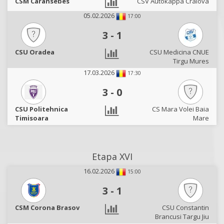
CSM Caransebes
CSV Autokappa Craiova
05.02.2026
17:00
3
-
1
CSU Oradea
CSU Medicina CNUE
Tirgu Mures
17.03.2026
17:30
3
-
0
CSU Politehnica
CS Mara Volei Baia
Timisoara
Mare
Etapa XVI
16.02.2026
15:00
3
-
1
CSM Corona Brasov
CSU Constantin
Brancusi Targu Jiu