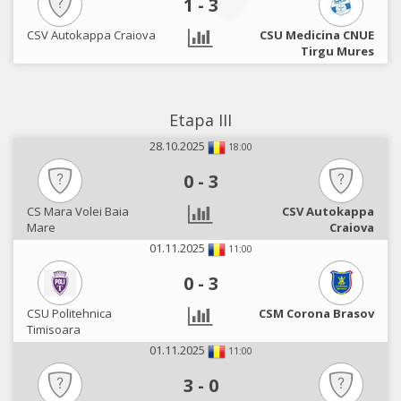
1
-
3
CSV Autokappa Craiova
CSU Medicina CNUE
Tirgu Mures
Etapa III
28.10.2025
18:00
0
-
3
CS Mara Volei Baia
CSV Autokappa
Mare
Craiova
01.11.2025
11:00
0
-
3
CSU Politehnica
CSM Corona Brasov
Timisoara
01.11.2025
11:00
3
-
0