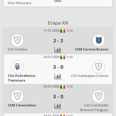
Vest Timisoara
Etapa XIII
11.01.2026
12:00
2
-
3
CSU Oradea
CSM Corona Brasov
24.01.2026
12:00
3
-
0
CSU Politehnica
CSV Autokappa Craiova
Timisoara
24.01.2026
13:00
3
-
0
CSM Caransebes
CSU Constantin
Brancusi Targu Jiu
24.01.2026