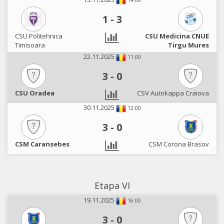
14:00
1
-
3
CSU Politehnica
CSU Medicina CNUE
Timisoara
Tirgu Mures
22.11.2025
11:00
3
-
0
CSU Oradea
CSV Autokappa Craiova
30.11.2025
12:00
3
-
0
CSM Caransebes
CSM Corona Brasov
Etapa VI
19.11.2025
16:00
3
-
0