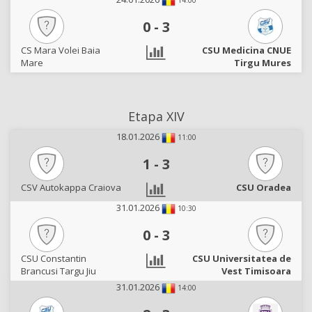
14:00
0
-
3
CS Mara Volei Baia
CSU Medicina CNUE
Mare
Tirgu Mures
Etapa XIV
18.01.2026
11:00
1
-
3
CSV Autokappa Craiova
CSU Oradea
31.01.2026
10:30
0
-
3
CSU Constantin
CSU Universitatea de
Brancusi Targu Jiu
Vest Timisoara
31.01.2026
14:00