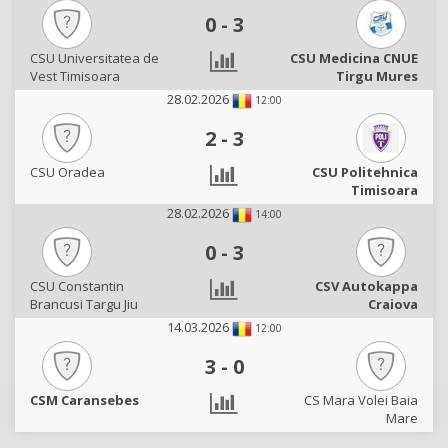
0
-
3
CSU Universitatea de
CSU Medicina CNUE
Vest Timisoara
Tirgu Mures
28.02.2026
12:00
2
-
3
CSU Oradea
CSU Politehnica
Timisoara
28.02.2026
14:00
0
-
3
CSU Constantin
CSV Autokappa
Brancusi Targu Jiu
Craiova
14.03.2026
12:00
3
-
0
CSM Caransebes
CS Mara Volei Baia
Mare