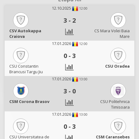
12.10.2025
12:00
3
-
2
CSV Autokappa
CS Mara Volei Baia
Craiova
Mare
17.01.2026
12:00
0
-
3
CSU Constantin
CSU Oradea
Brancusi Targu Jiu
17.01.2026
13:00
3
-
0
CSM Corona Brasov
CSU Politehnica
Timisoara
17.01.2026
13:00
0
-
3
CSU Universitatea de
CSM Caransebes