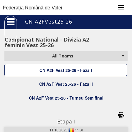
Togg
Federația Română de Volei
navig
CN A2FVest25-26
Campionat National - Divizia A2
feminin Vest 25-26
CN A2F Vest 25-26 - Faza I
CN A2F Vest 25-26 - Faza II
CN A2F Vest 25-26 - Turneu Semifinal
Etapa I
11.10.2025
11:30