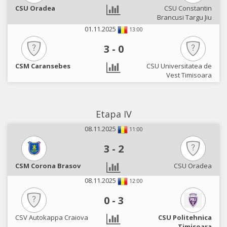
CSU Oradea
CSU Constantin
Brancusi Targu Jiu
01.11.2025
13:00
3
-
0
CSM Caransebes
CSU Universitatea de
Vest Timisoara
Etapa IV
08.11.2025
11:00
3
-
2
CSM Corona Brasov
CSU Oradea
08.11.2025
12:00
0
-
3
CSV Autokappa Craiova
CSU Politehnica
Timisoara