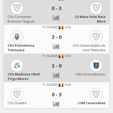
0
-
3
CSU Constantin
CS Mara Volei Baia
Brancusi Targu Jiu
Mare
11.10.2025
12:00
3
-
0
CSU Politehnica
CSU Universitatea de
Timisoara
Vest Timisoara
11.10.2025
13:00
3
-
0
CSU Medicina CNUE
CSM Corona Brasov
Tirgu Mures
11.10.2025
13:00
0
-
3
CSU Oradea
CSM Caransebes