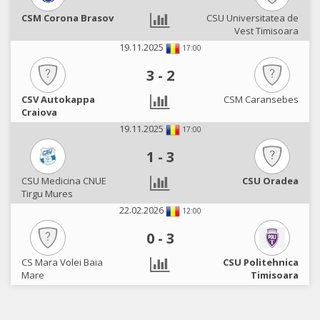
CSM Corona Brasov
CSU Universitatea de
Vest Timisoara
19.11.2025
17:00
3
-
2
CSV Autokappa
CSM Caransebes
Craiova
19.11.2025
17:00
1
-
3
CSU Medicina CNUE
CSU Oradea
Tirgu Mures
22.02.2026
12:00
0
-
3
CS Mara Volei Baia
CSU Politehnica
Mare
Timisoara