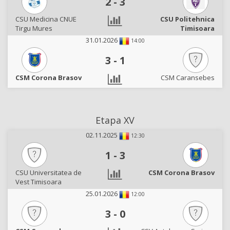
2
-
3
CSU Medicina CNUE
CSU Politehnica
Tirgu Mures
Timisoara
31.01.2026
14:00
3
-
1
CSM Corona Brasov
CSM Caransebes
Etapa XV
02.11.2025
12:30
1
-
3
CSU Universitatea de
CSM Corona Brasov
Vest Timisoara
25.01.2026
12:00
3
-
0